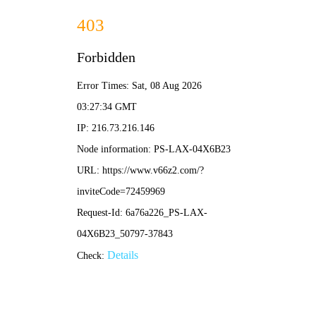
雷速比分
全球体育赛事实时比分
提供足球、篮球、网球等多项体育赛事的实时比
分直播、数据统计和赛事分析，覆盖全球各大联
赛和锦标赛。
观看直播
查看数据